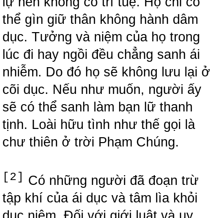
lự nên không có trí tuệ. Họ chỉ có
thể gìn giữ thân không hành dâm
dục. Tưởng và niệm của họ trong
lúc đi hay ngồi đều chẳng sanh ái
nhiễm. Do đó họ sẽ không lưu lại ở
cõi dục. Nếu như muốn, người ấy
sẽ có thể sanh làm bạn lữ thanh
tịnh. Loài hữu tình như thế gọi là
chư thiên ở trời Phạm Chúng.
[2]
Có những người đã đoạn trừ
tập khí của ái dục và tâm lìa khỏi
dục niệm. Đối với giới luật và uy