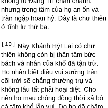
không tu Đẳng Trì chân chánh,
nhưng trong tâm của họ an ổn và
tràn ngập hoan hỷ. Đây là chư thiên
ở tĩnh lự thứ ba.
[10]
Này Khánh Hỷ! Lại có chư
thiên không còn bị thân tâm bức
bách và nhân của khổ đã tận trừ.
Họ nhận biết điều vui sướng trên
cõi trời sẽ chẳng thường trụ và
không lâu tất phải hoại diệt. Cho
nên họ mau chóng đồng thời xả bỏ
cả tâm khổ lẫn vui. Do họ đã chấm