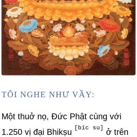
TÔI NGHE NHƯ VẦY:
Một thuở nọ, Đức Phật cùng với
[bíc su]
1.250 vị đại Bhikṣu
ở trên