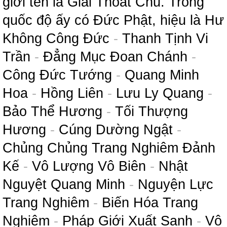
giới tên là Giải Thoát Chủ. Trong
quốc độ ấy có Đức Phật, hiệu là Hư
Không Công Đức
-
Thanh Tịnh Vi
Trần
-
Đẳng Mục Đoan Chánh
-
Công Đức Tướng
-
Quang Minh
Hoa
-
Hồng Liên
-
Lưu Ly Quang
-
Bảo Thể Hương
-
Tối Thượng
Hương
-
Cúng Dường Ngật
-
Chủng Chủng Trang Nghiêm Đảnh
Kế
-
Vô Lượng Vô Biên
-
Nhật
Nguyệt Quang Minh
-
Nguyện Lực
Trang Nghiêm
-
Biến Hóa Trang
Nghiêm
-
Pháp Giới Xuất Sanh
-
Vô