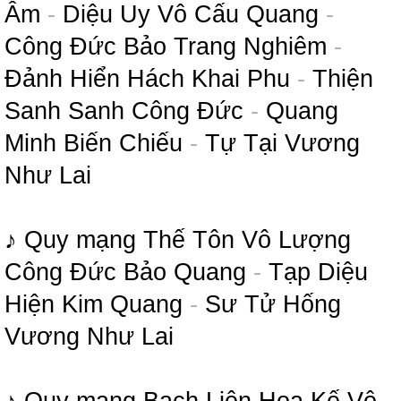
Âm
-
Diệu Uy Vô Cấu Quang
-
Công Đức Bảo Trang Nghiêm
-
Đảnh Hiển Hách Khai Phu
-
Thiện
Sanh Sanh Công Đức
-
Quang
Minh Biến Chiếu
-
Tự Tại Vương
Như Lai
♪ Quy mạng Thế Tôn Vô Lượng
Công Đức Bảo Quang
-
Tạp Diệu
Hiện Kim Quang
-
Sư Tử Hống
Vương Như Lai
♪ Quy mạng Bạch Liên Hoa Kế Vô