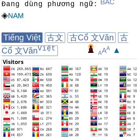
BẮC
Đang dùng phương ngữ:
◈
NAM
Tiếng Việt
古文
古Cổ 文Văn
古
Việt
A
▲
Cổ 文Văn
A
A