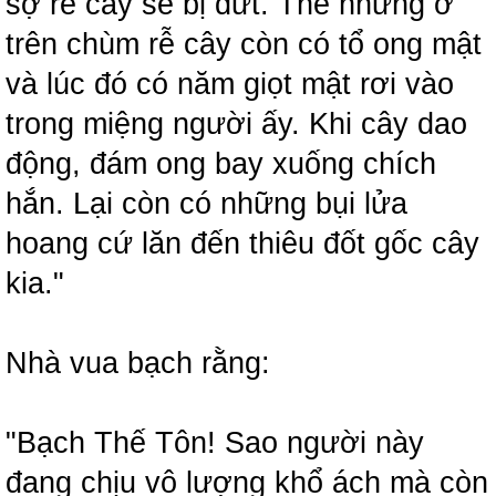
sợ rễ cây sẽ bị đứt. Thế nhưng ở
trên chùm rễ cây còn có tổ ong mật
và lúc đó có năm giọt mật rơi vào
trong miệng người ấy. Khi cây dao
động, đám ong bay xuống chích
hắn. Lại còn có những bụi lửa
hoang cứ lăn đến thiêu đốt gốc cây
kia."
Nhà vua bạch rằng:
"Bạch Thế Tôn! Sao người này
đang chịu vô lượng khổ ách mà còn