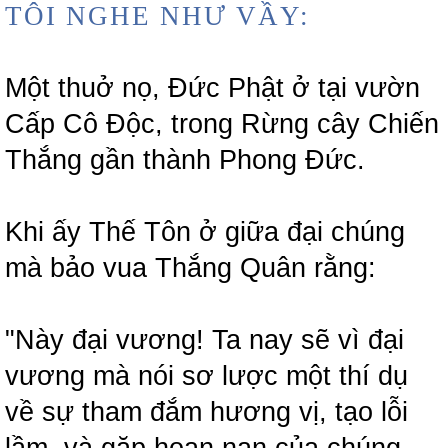
TÔI NGHE NHƯ VẦY:
Một thuở nọ, Đức Phật ở tại vườn
Cấp Cô Độc, trong Rừng cây Chiến
Thắng gần thành Phong Đức.
Khi ấy Thế Tôn ở giữa đại chúng
mà bảo vua Thắng Quân rằng:
"Này đại vương! Ta nay sẽ vì đại
vương mà nói sơ lược một thí dụ
về sự tham đắm hương vị, tạo lỗi
lầm, và gặp hoạn nạn của chúng