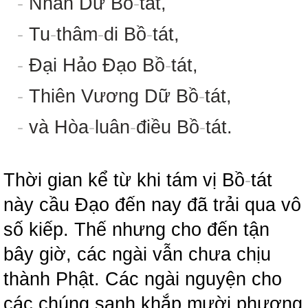
-
Nhân Dữ Bồ
-
tát,
-
Tu
-
thâm
-
di Bồ
-
tát,
-
Đại Hảo Đạo Bồ
-
tát,
-
Thiên Vương Dữ Bồ
-
tát,
-
và Hòa
-
luân
-
điều Bồ
-
tát.
Thời gian kể từ khi tám vị Bồ
-
tát
này cầu Đạo đến nay đã trải qua vô
số kiếp. Thế nhưng cho đến tận
bây giờ, các ngài vẫn chưa chịu
thành Phật. Các ngài nguyện cho
các chúng sanh khắp mười phương