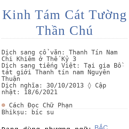
Kinh Tám Cát Tường
Thần Chú
Dịch sang cổ văn: Thanh Tín Nam
Chi Khiêm ở Thế Kỷ 3
Dịch sang tiếng Việt: Tại gia Bồ
-
tát giới Thanh tín nam Nguyên
Thuận
Dịch nghĩa: 30/10/2013 ◊ Cập
nhật: 18/6/2021
☸
Cách Đọc Chữ Phạn
Bhikṣu: bíc su
BẮC