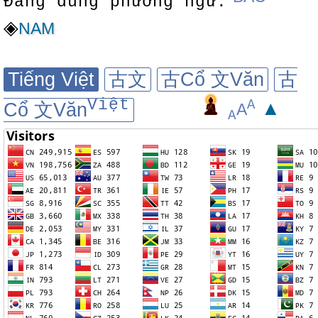
Đang dùng phương ngữ:
◈
NAM
Tiếng Việt
古文
古Cổ 文Văn
古
Việt
A
▲
Cổ 文Văn
A
A