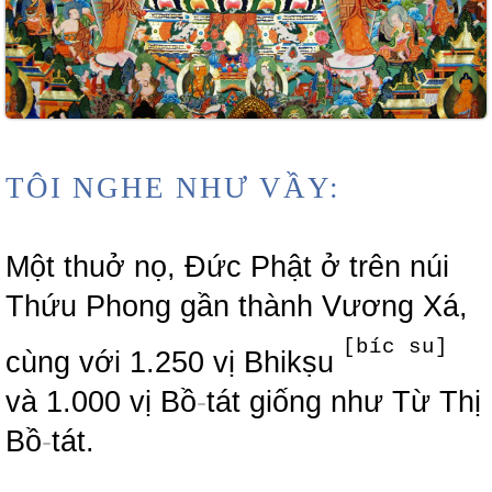
TÔI NGHE NHƯ VẦY:
Một thuở nọ, Đức Phật ở trên núi
Thứu Phong gần thành Vương Xá,
[bíc su]
cùng với 1.250 vị Bhikṣu
và 1.000 vị Bồ
-
tát giống như Từ Thị
Bồ
-
tát.