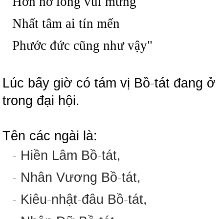
Hớn hở lòng vui mừng
Nhất tâm ai tín mến
Phước đức cũng như vậy"
Lúc bấy giờ có tám vị Bồ
-
tát đang ở
trong đại hội.
Tên các ngài là:
-
Hiền Lâm Bồ
-
tát,
-
Nhân Vương Bồ
-
tát,
-
Kiêu
-
nhật
-
đâu Bồ
-
tát,