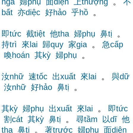
ngã
婦phụ
面diện
上thượng
。
不
bất
亦diệc
好hảo
乎hồ
。
即tức
截tiệt
他tha
婦phụ
鼻tị
。
持trì
來lai
歸quy
家gia
。
急cấp
喚hoán
其kỳ
婦phụ
。
汝nhữ
速tốc
出xuất
來lai
。
與dữ
汝nhữ
好hảo
鼻tị
。
其kỳ
婦phụ
出xuất
來lai
。
即tức
割cát
其kỳ
鼻tị
。
尋tầm
以dĩ
他
tha
鼻tị
。
著trước
婦phụ
面diện