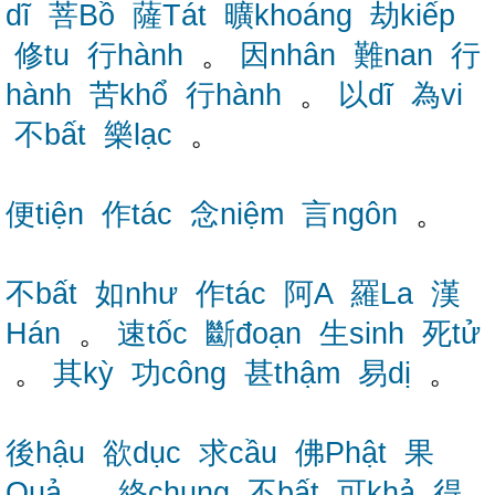
dĩ
菩Bồ
薩Tát
曠khoáng
劫kiếp
修tu
行hành
。
因nhân
難nan
行
hành
苦khổ
行hành
。
以dĩ
為vi
不bất
樂lạc
。
便tiện
作tác
念niệm
言ngôn
。
不bất
如như
作tác
阿A
羅La
漢
Hán
。
速tốc
斷đoạn
生sinh
死tử
。
其kỳ
功công
甚thậm
易dị
。
後hậu
欲dục
求cầu
佛Phật
果
Quả
。
終chung
不bất
可khả
得