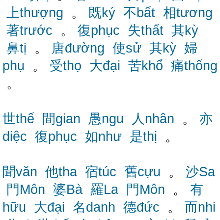
上thượng
。
既ký
不bất
相tương
著trước
。
復phục
失thất
其kỳ
鼻tị
。
唐đường
使sử
其kỳ
婦
phụ
。
受thọ
大đại
苦khổ
痛thống
。
世thế
間gian
愚ngu
人nhân
。
亦
diệc
復phục
如như
是thị
。
聞văn
他tha
宿túc
舊cựu
。
沙Sa
門Môn
婆Bà
羅La
門Môn
。
有
hữu
大đại
名danh
德đức
。
而nhi