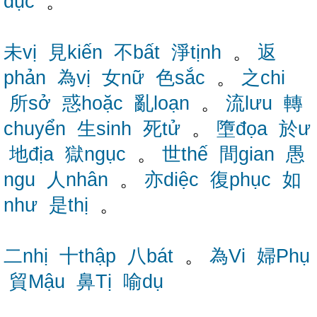
dục
。
未vị
見kiến
不bất
淨tịnh
。
返
phản
為vị
女nữ
色sắc
。
之chi
所sở
惑hoặc
亂loạn
。
流lưu
轉
chuyển
生sinh
死tử
。
墮đọa
於ư
地địa
獄ngục
。
世thế
間gian
愚
ngu
人nhân
。
亦diệc
復phục
如
như
是thị
。
二nhị
十thập
八bát
。
為Vi
婦Phụ
貿Mậu
鼻Tị
喻dụ