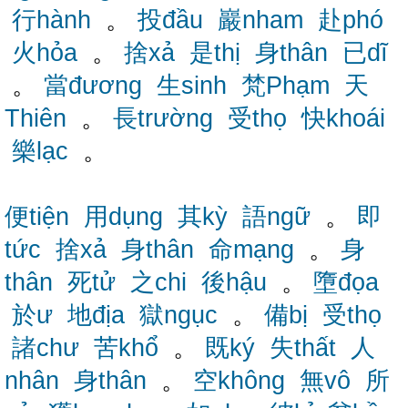
行hành
。
投đầu
巖nham
赴phó
火hỏa
。
捨xả
是thị
身thân
已dĩ
。
當đương
生sinh
梵Phạm
天
Thiên
。
長trường
受thọ
快khoái
樂lạc
。
便tiện
用dụng
其kỳ
語ngữ
。
即
tức
捨xả
身thân
命mạng
。
身
thân
死tử
之chi
後hậu
。
墮đọa
於ư
地địa
獄ngục
。
備bị
受thọ
諸chư
苦khổ
。
既ký
失thất
人
nhân
身thân
。
空không
無vô
所