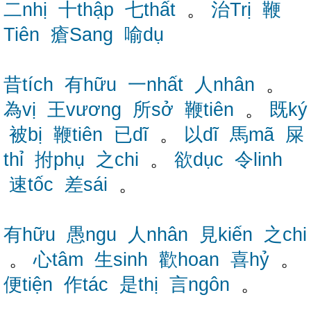
二nhị
十thập
七thất
。
治Trị
鞭
Tiên
瘡Sang
喻dụ
昔tích
有hữu
一nhất
人nhân
。
為vị
王vương
所sở
鞭tiên
。
既ký
被bị
鞭tiên
已dĩ
。
以dĩ
馬mã
屎
thỉ
拊phụ
之chi
。
欲dục
令linh
速tốc
差sái
。
有hữu
愚ngu
人nhân
見kiến
之chi
。
心tâm
生sinh
歡hoan
喜hỷ
。
便tiện
作tác
是thị
言ngôn
。