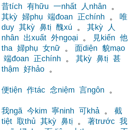
昔tích
有hữu
一nhất
人nhân
。
其kỳ
婦phụ
端đoan
正chính
。
唯
duy
其kỳ
鼻tị
醜xú
。
其kỳ
人
nhân
出xuất
外ngoại
。
見kiến
他
tha
婦phụ
女nữ
。
面diện
貌mạo
端đoan
正chính
。
其kỳ
鼻tị
甚
thậm
好hảo
。
便tiện
作tác
念niệm
言ngôn
。
我ngã
今kim
寧ninh
可khả
。
截
tiệt
取thủ
其kỳ
鼻tị
。
著trước
我