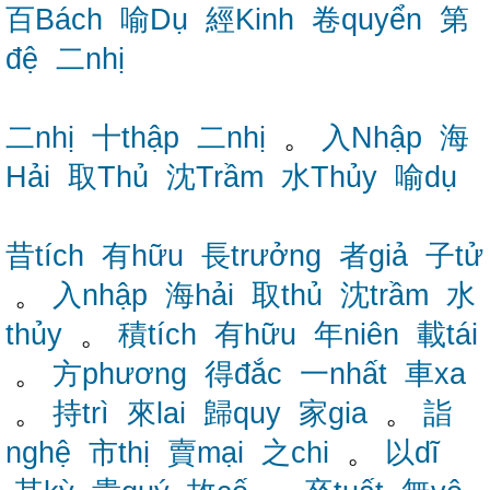
百Bách
喻Dụ
經Kinh
卷quyển
第
đệ
二nhị
二nhị
十thập
二nhị
。
入Nhập
海
Hải
取Thủ
沈Trầm
水Thủy
喻dụ
昔tích
有hữu
長trưởng
者giả
子tử
。
入nhập
海hải
取thủ
沈trầm
水
thủy
。
積tích
有hữu
年niên
載tái
。
方phương
得đắc
一nhất
車xa
。
持trì
來lai
歸quy
家gia
。
詣
nghệ
市thị
賣mại
之chi
。
以dĩ