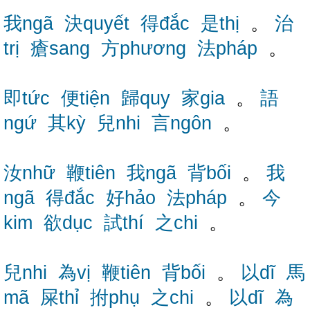
我ngã
決quyết
得đắc
是thị
。
治
trị
瘡sang
方phương
法pháp
。
即tức
便tiện
歸quy
家gia
。
語
ngứ
其kỳ
兒nhi
言ngôn
。
汝nhữ
鞭tiên
我ngã
背bối
。
我
ngã
得đắc
好hảo
法pháp
。
今
kim
欲dục
試thí
之chi
。
兒nhi
為vị
鞭tiên
背bối
。
以dĩ
馬
mã
屎thỉ
拊phụ
之chi
。
以dĩ
為