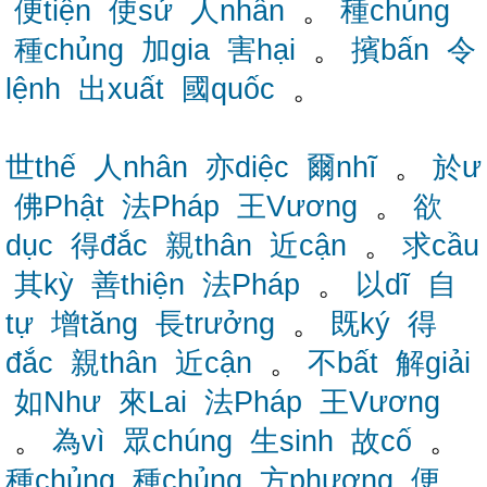
便tiện
使sử
人nhân
。
種chủng
種chủng
加gia
害hại
。
擯bấn
令
lệnh
出xuất
國quốc
。
世thế
人nhân
亦diệc
爾nhĩ
。
於ư
佛Phật
法Pháp
王Vương
。
欲
dục
得đắc
親thân
近cận
。
求cầu
其kỳ
善thiện
法Pháp
。
以dĩ
自
tự
增tăng
長trưởng
。
既ký
得
đắc
親thân
近cận
。
不bất
解giải
如Như
來Lai
法Pháp
王Vương
。
為vì
眾chúng
生sinh
故cố
。
種chủng
種chủng
方phương
便