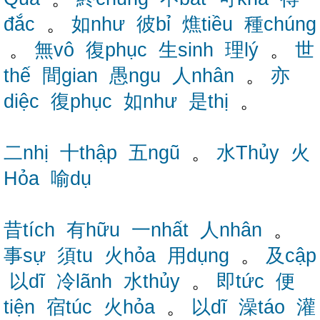
đắc
。
如như
彼bỉ
燋tiều
種chúng
。
無vô
復phục
生sinh
理lý
。
世
thế
間gian
愚ngu
人nhân
。
亦
diệc
復phục
如như
是thị
。
二nhị
十thập
五ngũ
。
水Thủy
火
Hỏa
喻dụ
昔tích
有hữu
一nhất
人nhân
。
事sự
須tu
火hỏa
用dụng
。
及cập
以dĩ
冷lãnh
水thủy
。
即tức
便
tiện
宿túc
火hỏa
。
以dĩ
澡táo
灌