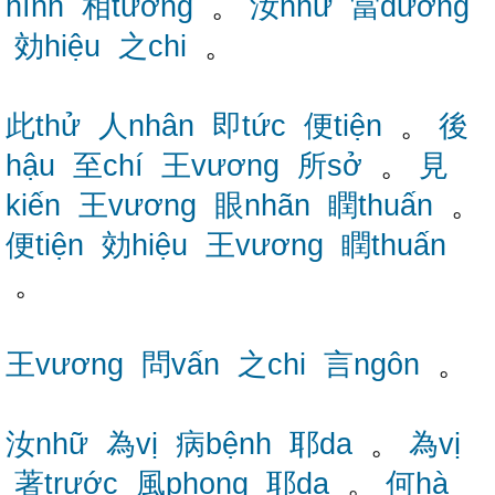
hình
相tướng
。
汝nhữ
當đương
効hiệu
之chi
。
此thử
人nhân
即tức
便tiện
。
後
hậu
至chí
王vương
所sở
。
見
kiến
王vương
眼nhãn
瞤thuấn
。
便tiện
効hiệu
王vương
瞤thuấn
。
王vương
問vấn
之chi
言ngôn
。
汝nhữ
為vị
病bệnh
耶da
。
為vị
著trước
風phong
耶da
。
何hà