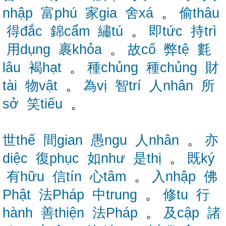
nhập
富phú
家gia
舍xá
。
偷thâu
得đắc
錦cẩm
繡tú
。
即tức
持trì
用dụng
裹khỏa
。
故cố
弊tệ
氀
lâu
褐hạt
。
種chủng
種chủng
財
tài
物vật
。
為vị
智trí
人nhân
所
sở
笑tiếu
。
世thế
間gian
愚ngu
人nhân
。
亦
diệc
復phục
如như
是thị
。
既ký
有hữu
信tín
心tâm
。
入nhập
佛
Phật
法Pháp
中trung
。
修tu
行
hành
善thiện
法Pháp
。
及cập
諸