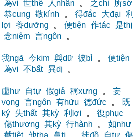
為vi
世thế
人nhân
。
之chi
所sở
恭cung
敬kính
。
得đắc
大đại
利
lợi
養dưỡng
。
便tiện
作tác
是thị
念niệm
言ngôn
。
我ngã
今kim
與dữ
彼bỉ
。
便tiện
為vi
不bất
異dị
。
虛hư
自tự
假giả
稱xưng
。
妄
vọng
言ngôn
有hữu
德đức
。
既
ký
失thất
其kỳ
利lợi
。
復phục
傷thương
其kỳ
行hành
。
如như
截tiệt
他tha
鼻tị
。
徒đồ
自tự
傷