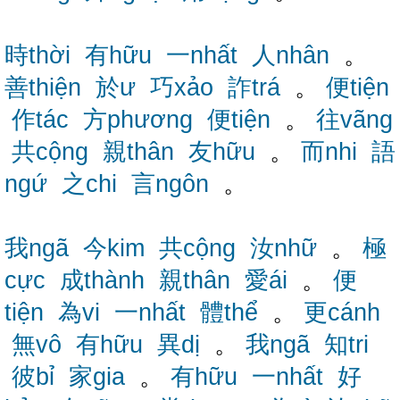
時thời
有hữu
一nhất
人nhân
。
善thiện
於ư
巧xảo
詐trá
。
便tiện
作tác
方phương
便tiện
。
往vãng
共cộng
親thân
友hữu
。
而nhi
語
ngứ
之chi
言ngôn
。
我ngã
今kim
共cộng
汝nhữ
。
極
cực
成thành
親thân
愛ái
。
便
tiện
為vi
一nhất
體thể
。
更cánh
無vô
有hữu
異dị
。
我ngã
知tri
彼bỉ
家gia
。
有hữu
一nhất
好