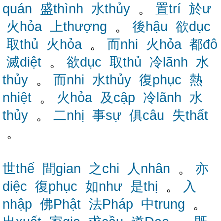
quán
盛thình
水thủy
。
置trí
於ư
火hỏa
上thượng
。
後hậu
欲dục
取thủ
火hỏa
。
而nhi
火hỏa
都đô
滅diệt
。
欲dục
取thủ
冷lãnh
水
thủy
。
而nhi
水thủy
復phục
熱
nhiệt
。
火hỏa
及cập
冷lãnh
水
thủy
。
二nhị
事sự
俱câu
失thất
。
世thế
間gian
之chi
人nhân
。
亦
diệc
復phục
如như
是thị
。
入
nhập
佛Phật
法Pháp
中trung
。