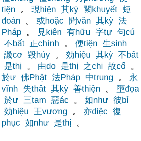
tiện
。
現hiện
其kỳ
闕khuyết
短
đoản
。
或hoặc
聞văn
其kỳ
法
Pháp
。
見kiến
有hữu
字tự
句cú
不bất
正chính
。
便tiện
生sinh
譏cơ
毀hủy
。
効hiệu
其kỳ
不bất
是thị
。
由do
是thị
之chi
故cố
。
於ư
佛Phật
法Pháp
中trung
。
永
vĩnh
失thất
其kỳ
善thiện
。
墮đọa
於ư
三tam
惡ác
。
如như
彼bỉ
効hiệu
王vương
。
亦diệc
復
phục
如như
是thị
。