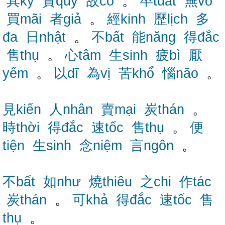
其kỳ
貴quý
故cố
。
卒tuất
無vô
買mãi
者giả
。
經kinh
歷lịch
多
đa
日nhật
。
不bất
能năng
得đắc
售thụ
。
心tâm
生sinh
疲bì
厭
yếm
。
以dĩ
為vị
苦khổ
惱não
。
見kiến
人nhân
賣mại
炭thán
。
時thời
得đắc
速tốc
售thụ
。
便
tiện
生sinh
念niệm
言ngôn
。
不bất
如như
燒thiêu
之chi
作tác
炭thán
。
可khả
得đắc
速tốc
售
thụ
。