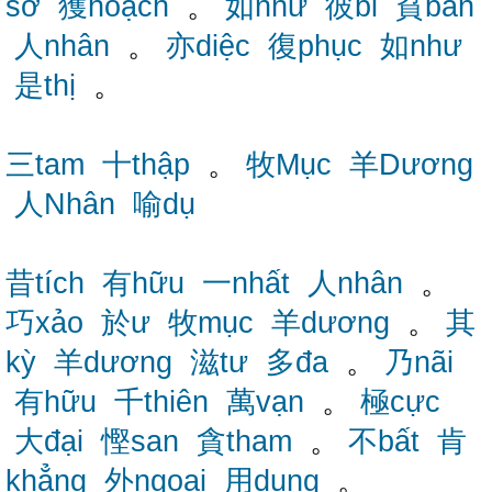
sở
獲hoạch
。
如như
彼bỉ
貧bần
人nhân
。
亦diệc
復phục
如như
是thị
。
三tam
十thập
。
牧Mục
羊Dương
人Nhân
喻dụ
昔tích
有hữu
一nhất
人nhân
。
巧xảo
於ư
牧mục
羊dương
。
其
kỳ
羊dương
滋tư
多đa
。
乃nãi
有hữu
千thiên
萬vạn
。
極cực
大đại
慳san
貪tham
。
不bất
肯
khẳng
外ngoại
用dụng
。