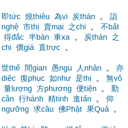
即tức
燒thiêu
為vi
炭thán
。
詣
nghệ
市thị
賣mại
之chi
。
不bất
得đắc
半bán
車xa
。
炭thán
之
chi
價giá
直trực
。
世thế
間gian
愚ngu
人nhân
。
亦
diệc
復phục
如như
是thị
。
無vô
量lượng
方phương
便tiện
。
勤
cần
行hành
精tinh
進tấn
。
仰
ngưỡng
求cầu
佛Phật
果Quả
。