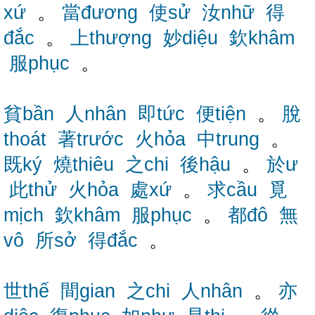
xứ
。
當đương
使sử
汝nhữ
得
đắc
。
上thượng
妙diệu
欽khâm
服phục
。
貧bần
人nhân
即tức
便tiện
。
脫
thoát
著trước
火hỏa
中trung
。
既ký
燒thiêu
之chi
後hậu
。
於ư
此thử
火hỏa
處xứ
。
求cầu
覓
mịch
欽khâm
服phục
。
都đô
無
vô
所sở
得đắc
。
世thế
間gian
之chi
人nhân
。
亦