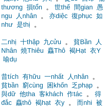
thương
損tổn
。
世thế
間gian
愚
ngu
人nhân
。
亦diệc
復phục
如
như
是thị
。
二nhị
十thập
九cửu
。
貧Bần
人
Nhân
燒Thiêu
麤Thô
褐Hạt
衣Y
喻dụ
昔tích
有hữu
一nhất
人nhân
。
貧bần
窮cùng
困khốn
乏phạp
。
與dữ
他tha
客khách
作tác
。
得
đắc
麤thô
褐hạt
衣y
。
而nhi
被