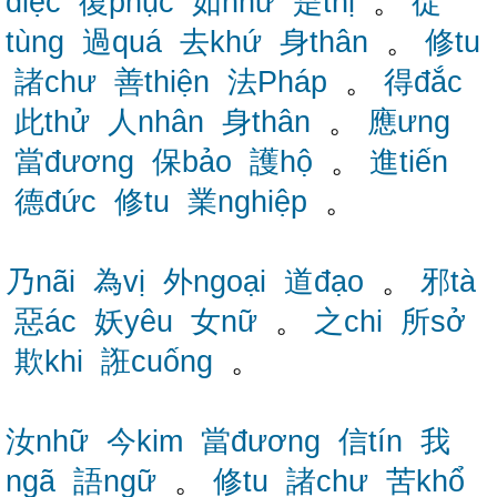
diệc
復phục
如như
是thị
。
從
tùng
過quá
去khứ
身thân
。
修tu
諸chư
善thiện
法Pháp
。
得đắc
此thử
人nhân
身thân
。
應ưng
當đương
保bảo
護hộ
。
進tiến
德đức
修tu
業nghiệp
。
乃nãi
為vị
外ngoại
道đạo
。
邪tà
惡ác
妖yêu
女nữ
。
之chi
所sở
欺khi
誑cuống
。
汝nhữ
今kim
當đương
信tín
我
ngã
語ngữ
。
修tu
諸chư
苦khổ