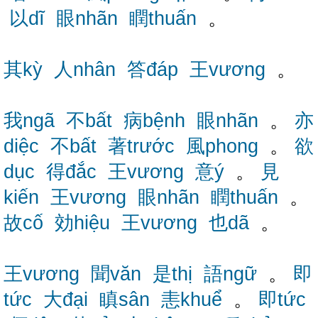
以dĩ
眼nhãn
瞤thuấn
。
其kỳ
人nhân
答đáp
王vương
。
我ngã
不bất
病bệnh
眼nhãn
。
亦
diệc
不bất
著trước
風phong
。
欲
dục
得đắc
王vương
意ý
。
見
kiến
王vương
眼nhãn
瞤thuấn
。
故cố
効hiệu
王vương
也dã
。
王vương
聞văn
是thị
語ngữ
。
即
tức
大đại
瞋sân
恚khuể
。
即tức