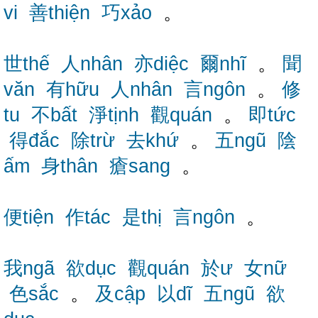
vi
善thiện
巧xảo
。
世thế
人nhân
亦diệc
爾nhĩ
。
聞
văn
有hữu
人nhân
言ngôn
。
修
tu
不bất
淨tịnh
觀quán
。
即tức
得đắc
除trừ
去khứ
。
五ngũ
陰
ấm
身thân
瘡sang
。
便tiện
作tác
是thị
言ngôn
。
我ngã
欲dục
觀quán
於ư
女nữ
色sắc
。
及cập
以dĩ
五ngũ
欲