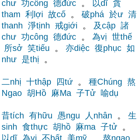
chư
功công
德đức
。
以dĩ
貪
tham
利lợi
故cố
。
破phá
於ư
清
thanh
淨tịnh
戒giới
。
及cập
諸
chư
功công
德đức
。
為vị
世thế
所sở
笑tiếu
。
亦diệc
復phục
如
như
是thị
。
二nhị
十thập
四tứ
。
種Chúng
熬
Ngao
胡Hồ
麻Ma
子Tử
喻dụ
昔tích
有hữu
愚ngu
人nhân
。
生
sinh
食thực
胡hồ
麻ma
子tử
。
以dĩ
為vi
不bất
美mỹ
。
熬ngao