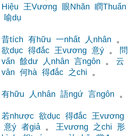
Hiệu
王Vương
眼Nhãn
瞤Thuấn
喻dụ
昔tích
有hữu
一nhất
人nhân
。
欲dục
得đắc
王vương
意ý
。
問
vấn
餘dư
人nhân
言ngôn
。
云
vân
何hà
得đắc
之chi
。
有hữu
人nhân
語ngứ
言ngôn
。
若nhược
欲dục
得đắc
王vương
意ý
者giả
。
王vương
之chi
形