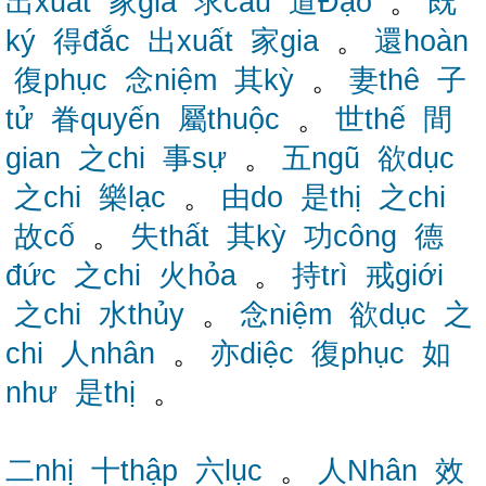
出xuất
家gia
求cầu
道Đạo
。
既
ký
得đắc
出xuất
家gia
。
還hoàn
復phục
念niệm
其kỳ
。
妻thê
子
tử
眷quyến
屬thuộc
。
世thế
間
gian
之chi
事sự
。
五ngũ
欲dục
之chi
樂lạc
。
由do
是thị
之chi
故cố
。
失thất
其kỳ
功công
德
đức
之chi
火hỏa
。
持trì
戒giới
之chi
水thủy
。
念niệm
欲dục
之
chi
人nhân
。
亦diệc
復phục
如
như
是thị
。
二nhị
十thập
六lục
。
人Nhân
效