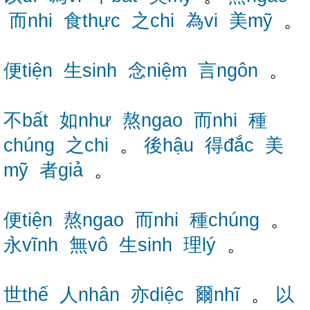
而nhi
食thực
之chi
為vi
美mỹ
。
便tiện
生sinh
念niệm
言ngôn
。
不bất
如như
熬ngao
而nhi
種
chúng
之chi
。
後hậu
得đắc
美
mỹ
者giả
。
便tiện
熬ngao
而nhi
種chúng
。
永vĩnh
無vô
生sinh
理lý
。
世thế
人nhân
亦diệc
爾nhĩ
。
以