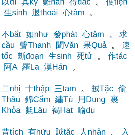
以dĩ
其kỳ
難nan
得đắc
。
便tiện
生sinh
退thoái
心tâm
。
不bất
如như
發phát
心tâm
。
求
cầu
聲Thanh
聞Văn
果Quả
。
速
tốc
斷đoạn
生sinh
死tử
。
作tác
阿A
羅La
漢Hán
。
二nhị
十thập
三tam
。
賊Tặc
偷
Thâu
錦Cẩm
繡Tú
用Dụng
裹
Khỏa
氀Lâu
褐Hạt
喻dụ
昔tích
有hữu
賊tặc
人nhân
。
入