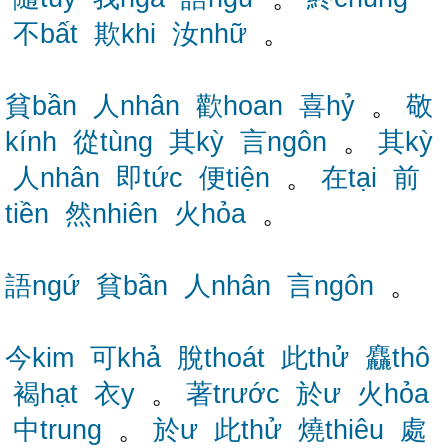
不bất
欺khi
汝nhữ
。
貧bần
人nhân
歡hoan
喜hỷ
。
敬
kính
從tùng
其kỳ
言ngôn
。
其kỳ
人nhân
即tức
便tiện
。
在tại
前
tiền
然nhiên
火hỏa
。
語ngứ
貧bần
人nhân
言ngôn
。
今kim
可khả
脫thoát
此thử
麤thô
褐hạt
衣y
。
著trước
於ư
火hỏa
中trung
。
於ư
此thử
燒thiêu
處